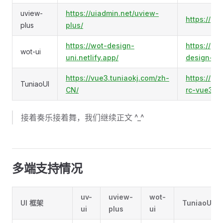
uview-
https://uiadmin.net/uview-
https://gi
plus
plus/
https://wot-design-
https://g
wot-ui
uni.netlify.app/
design-un
https://vue3.tuniaokj.com/zh-
https://gi
TuniaoUI
CN/
rc-vue3-u
接着奏乐接着舞，我们继续正文 ^_^
多端支持情况
uv-
uview-
wot-
UI 框架
TuniaoUI
ui
plus
ui