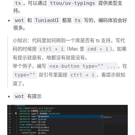
，可以通过
提供类型支
ts
ttou/uv-typings
持。
和
都是
写的，编码体验会好
wot
TuniaoUI
ts
很多。
小知识：代码里如何辨别一个库是否有 ts 支持，写代
码的时候按
(Mac 里
)，如果
ctrl + i
cmd + i
有提示就是有，啥都没有就是没有。
举个例子，编写
，在
<xx-button type="" ...
双引号里面按
，看提示就知
type=""
ctrl + i
道了。
有提示
wot