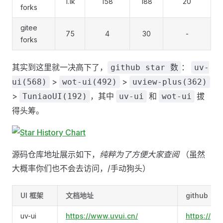
1.1k
158
188
20
forks
gitee
75
4
30
-
forks
其实到这里就一决高下了，
：
github star 数
uv-
>
>
ui(568)
wot-ui(492)
uview-plus(362)
>
，其中
和
拔
TuniaoUI(192)
uv-ui
wot-ui
得头筹。
源码仓库地址展示如下，
纯粹为了方便大家查阅
（虽然
大概率你们也不会去访问，/手动狗头）
UI 框架
文档地址
github
uv-ui
https://www.uvui.cn/
https://gi