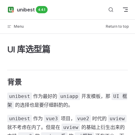
Skip to content
unibest
4.4.1
Menu
Return to top
UI 库选型篇
背景
作为最好的
开发模板，那
unibest
uniapp
UI 框
的选择也是要仔细斟酌的。
架
作为
项目，
时代的
unibest
vue3
vue2
uview
就不考虑在内了。但是在
的基础上衍生出来的
uview