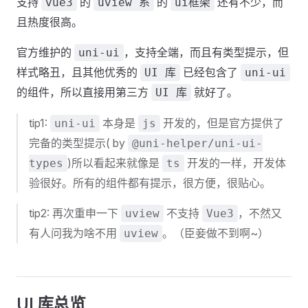
支持
的
的
还有不少，而
vue3
uview 系
ui框架
且热度很高。
官方维护的
，支持全端，而且有类型提示，但
uni-ui
样式略丑，且其他优秀的
已经包含了
UI 库
uni-ui
的组件，所以直接用第三方
就好了。
UI 库
tip1:
本身是
开发的，但是官方提供了
uni-ui
js
完备的类型提示( by
@uni-helper/uni-ui-
)所以看起来就像是
开发的一样，开发体
types
ts
验很好。所有的组件都有提示，很方便，很贴心。
tip2: 再次重申一下
不支持
，不然又
uview
Vue3
有人问我为啥不用
。（臣妾做不到啊~）
uview
UI 库总览