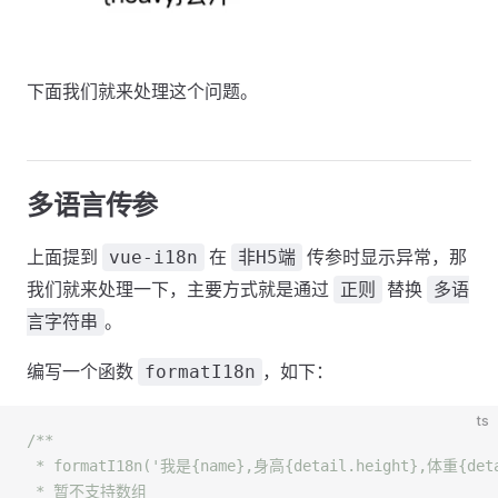
下面我们就来处理这个问题。
多语言传参
上面提到
在
传参时显示异常，那
vue-i18n
非H5端
我们就来处理一下，主要方式就是通过
替换
正则
多语
。
言字符串
编写一个函数
，如下：
formatI18n
ts
/**
 * formatI18n('我是{name},身高{detail.height},体重{detai
 * 暂不支持数组