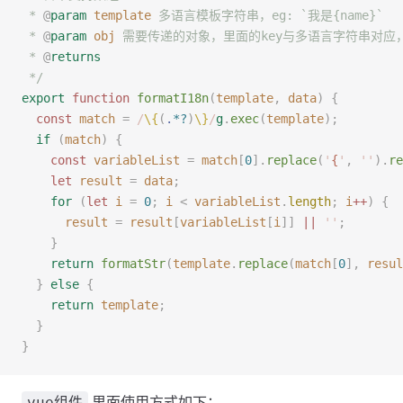
 * 
@
param
 template
 多语言模板字符串，eg: `我是{name}`
 * 
@
param
 obj
 需要传递的对象，里面的key与多语言字符串对应，eg:
 * 
@
returns
 */
export
 function
 formatI18n
(
template
,
 data
)
 {
  const 
match
 =
 /
\{
(
.
*?
)
\}
/
g
.
exec
(
template
);
  if
 (
match
)
 {
    const 
variableList
 =
 match
[
0
].
replace
(
'
{
'
,
 ''
).
re
    let 
result
 =
 data
;
    for
 (
let 
i
 =
 0
;
 i
 <
 variableList
.
length
;
 i
++
)
 {
      result
 =
 result
[
variableList
[
i
]]
 ||
 ''
;
    }
    return
 formatStr
(
template
.
replace
(
match
[
0
],
 resul
  }
 else
 {
    return
 template
;
  }
}
里面使用方式如下：
vue组件