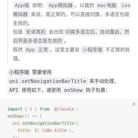
说明：
，以我的
App端
App模拟器
mac电脑
ios
来说，是正常的，可以直接切换，多语言也是
模拟器
生效的。
但是
会出现
安卓真机
切换多语言后，自动重启，然
。
后界面多语言是生效的
既然
，这里主要说
不正常的处
App 正常
小程序端
理。
需要使用
小程序端
来手动处理，
uni.setNavigationBarTitle
使用如下，请使用
钩子包裹：
API
onShow
js
import
 {
 t
 }
 from
 '
@/locale
'
;
onShow
(()
 =>
 {
  uni
.
setNavigationBarTitle
({
    title
:
 t
(
'
i18n.title
'
),
  });