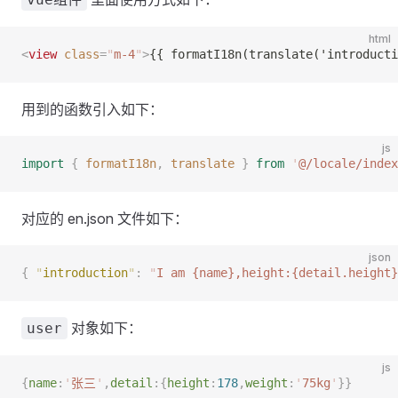
html
<
view
 class
=
"
m-4
"
>
{{ formatI18n(translate('introducti
用到的函数引入如下：
js
import
 {
 formatI18n
,
 translate
 }
 from
 '
@/locale/index
对应的 en.json 文件如下：
json
{
 "
introduction
"
:
 "
I am {name},height:{detail.height}
对象如下：
user
js
{
name
:
'
张三
'
,
detail
:{
height
:
178
,
weight
:
'
75kg
'
}}