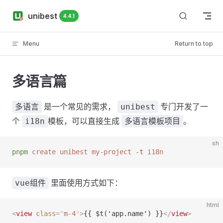
Skip to content
unibest
4.4.1
Menu
Return to top
多语言篇
是一个常见的需求，
专门开发了一
多语言
unibest
个
模板，可以直接生成
。
i18n
多语言模板项目
sh
pnpm
 create
 unibest
 my-project
 -t
 i18n
里面使用方式如下：
vue组件
html
<
view
 class
=
"
m-4
"
>
{{ $t('app.name') }}
</
view
>