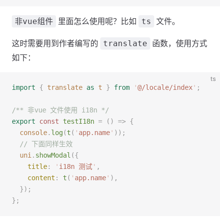
里面怎么使用呢？比如
文件。
非vue组件
ts
这时需要用到作者编写的
函数，使用方式
translate
如下：
ts
import
 {
 translate
 as
 t
 }
 from
 '
@/locale/index
'
;
/** 非vue 文件使用 i18n */
export
 const 
testI18n
 =
 ()
 =>
 {
  console
.
log
(
t
(
'
app.name
'
));
  // 下面同样生效
  uni
.
showModal
({
    title
: 
'
i18n 测试
'
,
    content
: 
t
(
'
app.name
'
),
  });
};