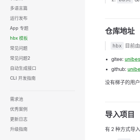
多语言篇
运行发布
App 专题
仓库地址
hbx 模板
目前
hbx
常见问题
常见问题2
gitee:
unibe
自动生成接口
github:
unib
CLI 开发指南
没有梯子的用
需求池
优秀案例
导入项目
更新日志
有 2 种方式导
升级指南