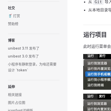
从
导入.
Git
社交
从本地目录导入
🥤 打赏
赞助榜
运行项目
博客
此时运行菜单
unibest 3.11 发布了
unibest 3.0 发布了
小程序有静默登录，为啥还需要
设计 `token`
延伸
相关链接
图片占位图
iconfont详细版