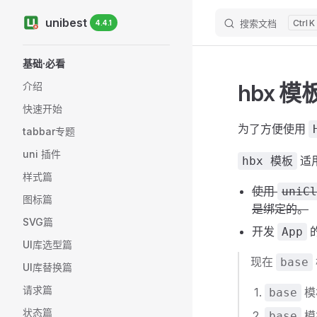
unibest
搜索文档
K
4.4.1
Skip to content
Sidebar Navigation
基础·必看
hbx 模
介绍
快速开始
为了方便使用
tabbar专题
uni 插件
适
hbx 模板
样式篇
使用
uniCl
图标篇
是绑定的。
SVG篇
开发
App
UI库选型篇
现在
base
UI库替换篇
请求篇
模
base
状态篇
模
base