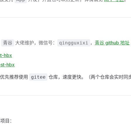
由
大佬维护，微信号：
，
青谷 github 地址
青谷
qingguxixi
st-hbx
est-hbx
户优先推荐使用
仓库，速度更快。（两个仓库会实时同
gitee
入项目：