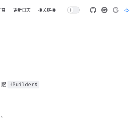
打赏
更新日志
相关链接
跟
HBuilderX
护。