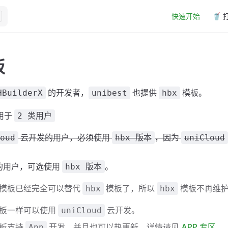
Main Navigation
快速开始
🥤 
板
的开发者，
也提供
模板。
HBuilderX
unibest
hbx
用于
2 类用户
云开发的用户，必须使用
，因为
oud
hbx 版本
uniCloud
的用户，可选使用
。
hbx 版本
模板已经完全可以替代
模板了，所以
模板不再维
hbx
hbx
板一样可以使用
云开发。
uniCloud
板支持
开发，并且也可以热更新，详情请见
APP 专区
。
App